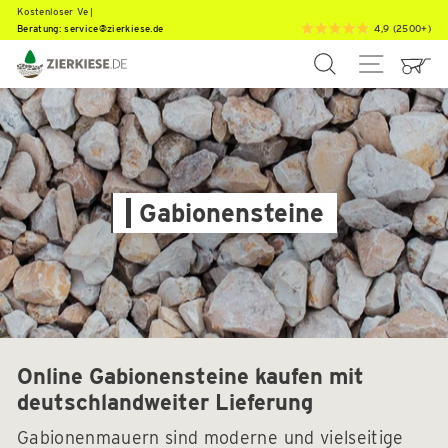
Direkt
M
u
l
c
h
,
E
r
d
e
,
|
Beratung:
service@zierkiese.de
4,9 (2500+)
zum
Inhalt
SUCHE
SEITEN
Gabionensteine
Online Gabionensteine kaufen mit
deutschlandweiter Lieferung
Gabionenmauern sind moderne und vielseitige