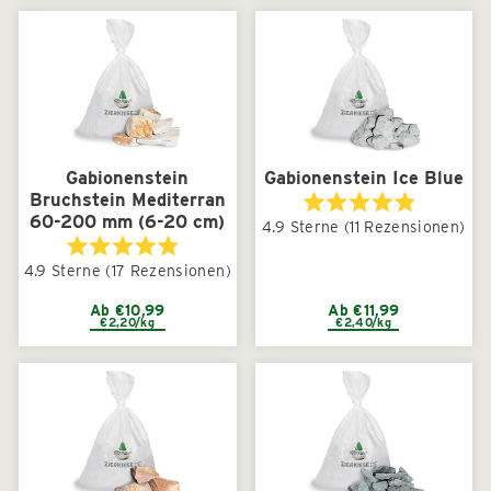
Gabionenstein
Gabionenstein Ice Blue
Bruchstein Mediterran
60-200 mm (6-20 cm)
Mit
4.9
Sterne
(11 Rezensionen)
4.9
von
Mit
5
4.9
Sterne
(17 Rezensionen)
4.9
Sternen
von
bewertet
5
Ab €10,99
Ab €11,99
€2,20/kg
€2,40/kg
Sternen
bewertet