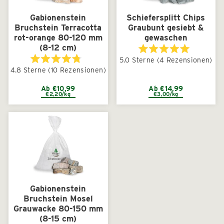
Gabionenstein
Schiefersplitt Chips
Bruchstein Terracotta
Graubunt gesiebt &
rot-orange 80-120 mm
gewaschen
(8-12 cm)
Mit
5.0
Sterne
(4 Rezensionen)
5.0
Mit
4.8
Sterne
(10 Rezensionen)
von
4.8
5
von
Sternen
5
Ab €10,99
Ab €14,99
bewertet
€2,20/kg
€3,00/kg
Sternen
bewertet
Gabionenstein
Bruchstein Mosel
Grauwacke 80-150 mm
(8-15 cm)