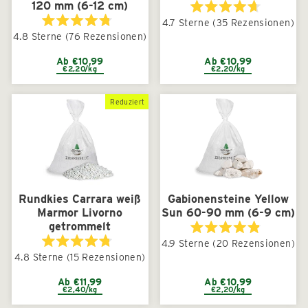
120 mm (6-12 cm)
Mit
4.7
Sterne
(35 Rezensionen)
4.7
Mit
4.8
Sterne
(76 Rezensionen)
von
4.8
5
von
Sternen
5
Ab €10,99
Ab €10,99
bewertet
€2,20/kg
€2,20/kg
Sternen
bewertet
Reduziert
Rundkies Carrara weiß
Gabionensteine Yellow
Marmor Livorno
Sun 60-90 mm (6-9 cm)
getrommelt
Mit
4.9
Sterne
(20 Rezensionen)
4.9
Mit
4.8
Sterne
(15 Rezensionen)
von
4.8
5
von
Sternen
5
Ab €11,99
Ab €10,99
bewertet
€2,40/kg
€2,20/kg
Sternen
bewertet