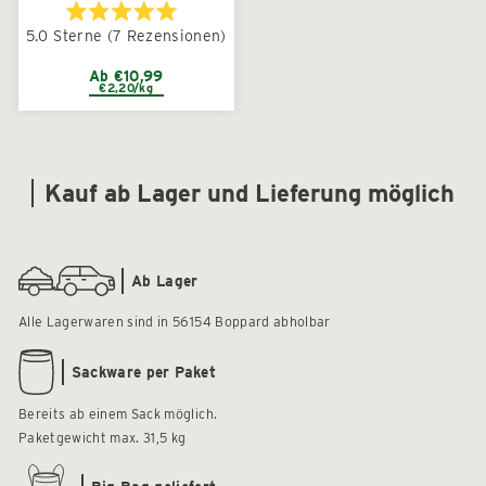
Mit
5.0
Sterne
(7 Rezensionen)
5.0
von
5
Ab €10,99
€2,20/kg
Sternen
bewertet
Kauf ab Lager und Lieferung möglich
Ab Lager
Alle Lagerwaren sind in 56154 Boppard abholbar
Sackware per Paket
Bereits ab einem Sack möglich.
Paketgewicht max. 31,5 kg