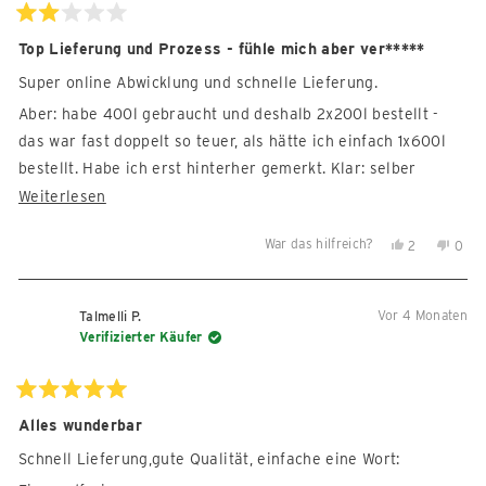
Mit
2
Top Lieferung und Prozess - fühle mich aber ver*****
von
5
Super online Abwicklung und schnelle Lieferung.
Sternen
bewertet
Aber: habe 400l gebraucht und deshalb 2x200l bestellt -
das war fast doppelt so teuer, als hätte ich einfach 1x600l
bestellt. Habe ich erst hinterher gemerkt. Klar: selber
schuld, habe ich in Eile nicht gecheckt. Aber dass weder der
Mehr
Weiterlesen
Online-Prozess das 'rafft', noch mit ein Service-MA
über
War das hilfreich?
Ja,
Nein,
2
0
aufmerksam macht, finde ich schon ein starkes Stück. Stelle
diese
diese
Personen
diese
Per
mir vor, wie die abwickelnden Mitarbeiter sich über den
Rezension
Rezension
stimmten
Reze
sti
mega-dummen Kunden lustig gemacht haben...
lesen
von
mit
von
mit
Vor 4 Monaten
Talmelli P.
Andreas
Ja
Andr
Nein
Verifizierter Käufer
D.
D.
war
war
hilfreich.
nicht
Mit
5
Alles wunderbar
hilfre
von
5
Schnell Lieferung,gute Qualität, einfache eine Wort:
Sternen
bewertet