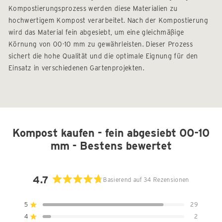
Kompostierungsprozess werden diese Materialien zu
hochwertigem Kompost verarbeitet. Nach der Kompostierung
wird das Material fein abgesiebt, um eine gleichmäßige
Körnung von 00-10 mm zu gewährleisten. Dieser Prozess
sichert die hohe Qualität und die optimale Eignung für den
Einsatz in verschiedenen Gartenprojekten.
Kompost kaufen - fein abgesiebt 00-10
mm - Bestens bewertet
4.7
Basierend auf 34 Rezensionen
Mit
4.7
5
29
Mit von 5 Sternen bewertet
von
4
2
5
Mit von 5 Sternen bewertet