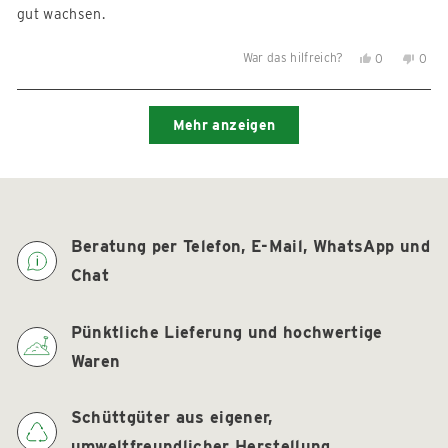
bewertet
gut wachsen.
War das hilfreich?
Ja,
Nein,
0
0
diese
Personen
diese
Per
Rezension
stimmten
Reze
sti
Wird geladen...
von
mit
von
mit
Mehr anzeigen
Heike
Ja
Heik
Nein
R.
R.
war
war
hilfreich.
nicht
hilfre
Beratung per Telefon, E-Mail, WhatsApp und
Chat
Pünktliche Lieferung und hochwertige
Waren
Schüttgüter aus eigener,
umweltfreundlicher Herstellung