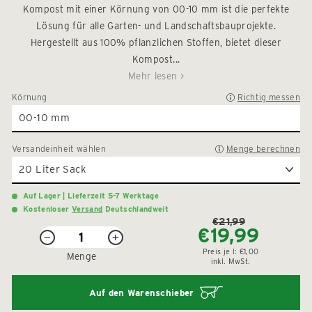
5
Kompost mit einer Körnung von 00-10 mm ist die perfekte
zu
Sternen
Lösung für alle Garten- und Landschaftsbauprojekte.
den
bewertet
Rezension
Hergestellt aus 100% pflanzlichen Stoffen, bietet dieser
zu
Kompost...
scrollen
Mehr lesen >
Körnung
Richtig messen
Versandeinheit
wählen
Menge berechnen
Auf Lager | Lieferzeit 5-7 Werktage
Kostenloser
Versand
Deutschlandweit
€21,99
€19,99
Normaler
Sonderpreis
−
+
Preis
Preis je
l:
€1,00
Menge
inkl. MwSt.
Auf den Warenschieber