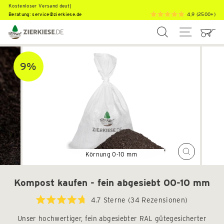
Direkt
M
u
l
c
|
Beratung:
service@zierkiese.de
4,9 (2500+)
zum
Inhalt
SUCHE
SEITEN
9%
Schließen
(Esc)
Kompost kaufen - fein abgesiebt 00-10 mm
Klicken
4.7
Sterne
(34 Rezensionen)
Mit
Sie,
4.7
Unser hochwertiger, fein abgesiebter RAL gütegesicherter
um
von