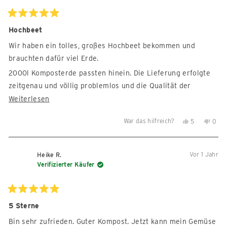
war
war
hilfreich.
nicht
Mit
5
Hochbeet
hilfre
von
5
Wir haben ein tolles, großes Hochbeet bekommen und
Sternen
bewertet
brauchten dafür viel Erde.
2000l Komposterde passten hinein. Die Lieferung erfolgte
zeitgenau und völlig problemlos und die Qualität der
gelieferten Erde war hervorragend. Gerne wieder!
Mehr
Weiterlesen
über
War das hilfreich?
Ja,
Nein,
5
0
diese
diese
Personen
diese
Per
Rezension
Rezension
stimmten
Reze
sti
lesen
von
mit
von
mit
Vor 1 Jahr
Heike R.
Judith
Ja
Judi
Nein
Verifizierter Käufer
K.
K.
war
war
hilfreich.
nicht
Mit
5
5 Sterne
hilfre
von
5
Bin sehr zufrieden. Guter Kompost. Jetzt kann mein Gemüse
Sternen