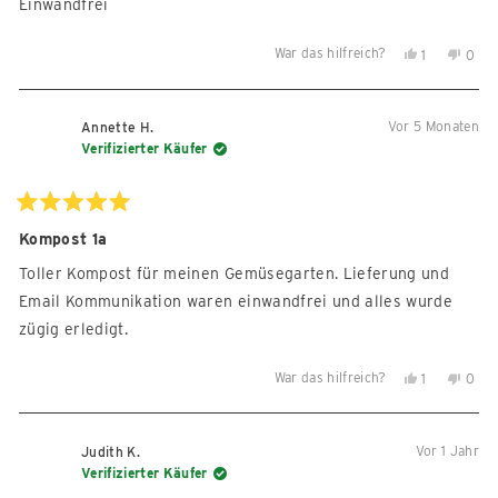
Einwandfrei
War das hilfreich?
Ja,
Nein,
1
0
diese
Person
diese
Per
Rezension
stimmte
Reze
sti
von
mit
von
mit
Vor 5 Monaten
Annette H.
Talmelli
Ja
Talme
Nein
Verifizierter Käufer
P.
P.
war
war
hilfreich.
nicht
Mit
5
Kompost 1a
hilfre
von
5
Toller Kompost für meinen Gemüsegarten. Lieferung und
Sternen
bewertet
Email Kommunikation waren einwandfrei und alles wurde
zügig erledigt.
War das hilfreich?
Ja,
Nein,
1
0
diese
Person
diese
Per
Rezension
stimmte
Reze
sti
von
mit
von
mit
Vor 1 Jahr
Judith K.
Annette
Ja
Anne
Nein
Verifizierter Käufer
H.
H.