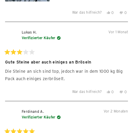
War das hilfreich?
Ja,
Nein,
0
0
diese
Personen
diese
Per
Rezension
stimmten
Reze
sti
von
mit
von
mit
Vor 1 Monat
Lukas H.
Veronica
Ja
Vero
Nein
Verifizierter Käufer
V.
V.
war
war
hilfreich.
nicht
Mit
3
Gute Steine aber auch einiges an Bröseln
hilfre
von
5
Die Steine an sich sind top, jedoch war in dem 1000 kg Big
Sternen
bewertet
Pack auch einiges zerbröselt.
War das hilfreich?
Ja,
Nein,
0
0
diese
Personen
diese
Per
Rezension
stimmten
Reze
sti
von
mit
von
mit
Vor 2 Monaten
Ferdinand A.
Lukas
Ja
Luka
Nein
Verifizierter Käufer
H.
H.
war
war