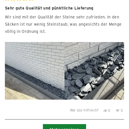
hilfreich.
nicht
Mit
5
Sehr gute Qualität und pünktliche Lieferung
hilfre
von
5
Wir sind mit der Qualität der Steine sehr zufrieden. In den
Sternen
bewertet
Säcken ist nur wenig Steinstaub, was angesichts der Menge
völlig in Ordnung ist.
War das hilfreich?
Ja,
Nein,
0
0
diese
Personen
diese
Per
Rezension
stimmten
Reze
sti
Wird geladen...
von
mit
von
mit