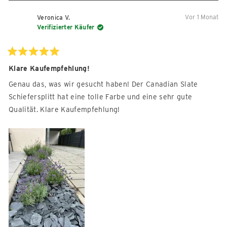
Rezension
stimmte
Reze
sti
von
mit
von
mit
Vor 1 Monat
Veronica V.
Rene
Ja
Rene
Nein
Verifizierter Käufer
K.
K.
war
war
hilfreich.
nicht
Mit
5
Klare Kaufempfehlung!
hilfre
von
5
Genau das, was wir gesucht haben! Der Canadian Slate
Sternen
bewertet
Schiefersplitt hat eine tolle Farbe und eine sehr gute
Qualität. Klare Kaufempfehlung!