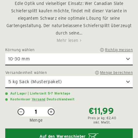
4.9
Edle Optik und vielseitiger Einsatz: Wer Canadian Slate
um
von
5
Schiefersplitt kaufen möchte, findet mit dieser Variante in
zu
Sternen
elegantem Schwarz eine optimale Lösung für seine
den
bewertet
Rezension
Gartengestaltung. Der naturbelassene Schiefersplitt überzeugt
zu
durch seine...
scrollen
Mehr lesen >
Körnung
wählen
Richtig messen
Versandeinheit
wählen
Menge berechnen
Auf Lager | Lieferzeit 5-7 Werktage
Kostenloser
Versand
Deutschlandweit
€11,99
Normaler
Sonderpreis
−
+
Preis
Preis je
kg:
€2,40
Menge
inkl. MwSt.
Auf den Warenschieber