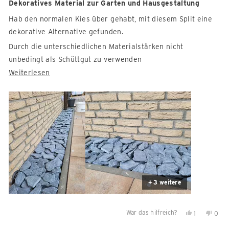
4
Dekoratives Material zur Garten und Hausgestaltung
hilfre
von
5
Hab den normalen Kies über gehabt, mit diesem Split eine
Sternen
bewertet
dekorative Alternative gefunden.
Durch die unterschiedlichen Materialstärken nicht
unbedingt als Schüttgut zu verwenden
Mehr
Weiterlesen
Wer gerne puzzlt kann sich hier ausleben. Mit den dickeren
über
Platten eine Unterschicht bilden und mit den dünneren
diese
Platten die Oberschicht gestalten. Denke der Aufwand lohnt
Rezension
sich.
lesen
Resümee... eine gleichmäßige Materialstärke wäre von
Vorteil.
+ 3 weitere
War das hilfreich?
Ja,
Nein,
1
0
diese
Person
diese
Per