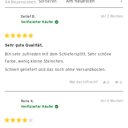
Fenster
Sortieren
Wird geladen...
114 Rezensionen
geöffnet)
öffnen
Vor 2 Wochen
Detlef B.
Verifizierter Käufer
Mit
5
Sehr gute Qualität,
von
5
Bin sehr zufrieden mit dem Schiefersplitt. Sehr schöne
Sternen
bewertet
Farbe, wenig kleine Steinchen.
Schnell geliefert und das noch ohne Versandkosten.
War das hilfreich?
Ja,
Nein,
0
0
diese
Personen
diese
Per
Rezension
stimmten
Reze
sti
von
mit
von
mit
Vor 4 Wochen
Rene K.
Detlef
Ja
Detle
Nein
Verifizierter Käufer
B.
B.
war
war
hilfreich.
nicht
Mit