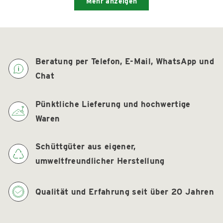
Mehr anzeigen
Ferdinand
Ja
Ferd
Nein
A.
A.
war
war
hilfreich.
nicht
hilfre
Beratung per Telefon, E-Mail, WhatsApp und
Chat
Pünktliche Lieferung und hochwertige
Waren
Schüttgüter aus eigener,
umweltfreundlicher Herstellung
Qualität und Erfahrung seit über 20 Jahren