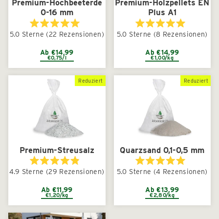
Premium-Hochbeeterde
Premium-Holzpellets EN
0-16 mm
Plus A1
Mit
Mit
5.0
Sterne
(22 Rezensionen)
5.0
Sterne
(8 Rezensionen)
5.0
5.0
von
von
5
5
Ab €14,99
Ab €14,99
€0,75/l
€1,00/kg
Sternen
Sternen
bewertet
bewertet
Reduziert
Reduziert
Premium-Streusalz
Quarzsand 0,1-0,5 mm
Mit
Mit
4.9
Sterne
(29 Rezensionen)
5.0
Sterne
(4 Rezensionen)
4.9
5.0
von
von
5
5
Ab €11,99
Ab €13,99
€1,20/kg
€2,80/kg
Sternen
Sternen
bewertet
bewertet