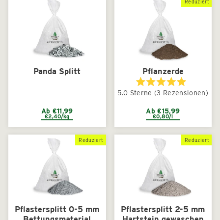
Reduziert
Panda Splitt
Pflanzerde
Mit
5.0
Sterne
(3 Rezensionen)
5.0
von
5
Ab €11,99
Ab €15,99
€2,40/kg
€0,80/l
Sternen
bewertet
Reduziert
Reduziert
Pflastersplitt 0-5 mm
Pflastersplitt 2-5 mm
Bettungsmaterial
Hartstein gewaschen