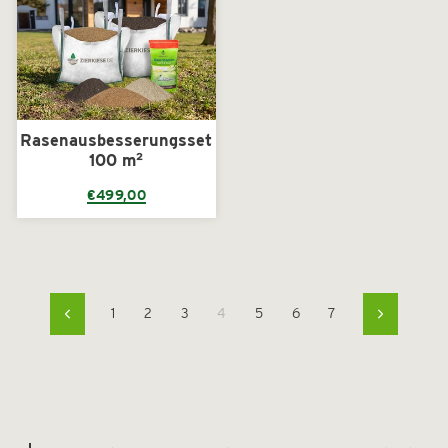
Rasenausbesserungsset
100 m²
€499,00
1
2
3
4
5
6
7
Zurück
Vorwärts