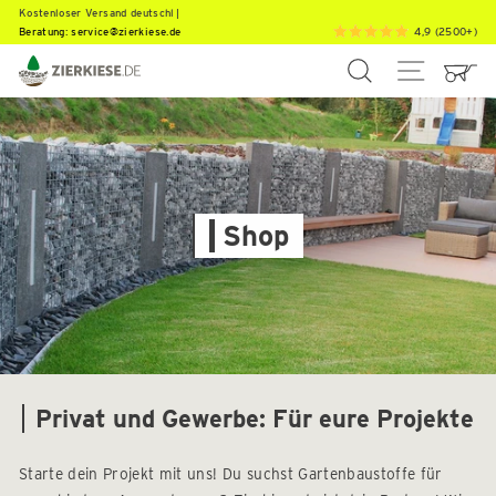
Direkt
K
o
s
t
e
|
Beratung:
service@zierkiese.de
4,9 (2500+)
zum
Inhalt
SUCHE
SEITEN
Shop
Privat und Gewerbe: Für eure Projekte
Starte dein Projekt mit uns! Du suchst Gartenbaustoffe für