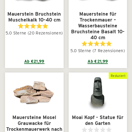
Mauerstein Bruchstein
Mauersteine für
Muschelkalk 10-40 cm
Trockenmauer –
Wasserbausteine
Bruchsteine Basalt 10-
Mit
5.0
Sterne
(20 Rezensionen)
5.0
40 cm
von
5
Sternen
Mit
5.0
Sterne
(7 Rezensionen)
bewertet
5.0
von
5
Ab €21,99
Ab €21,99
Sternen
bewertet
Reduziert
Mauersteine Mosel
Moai Kopf - Statue für
Grauwacke für
den Garten
Trockenmauerwerk nach