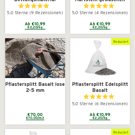
Mit
Mit
5.0
Sterne
(9 Rezensionen)
5.0
Sterne
(4 Rezensionen)
5.0
5.0
von
von
5
5
Ab €10,99
Ab €10,99
€2,20/kg
€2,20/kg
Sternen
Sternen
bewertet
bewertet
Reduziert
Pflastersplitt Basalt lose
Pflastersplitt Edelsplitt
2-5 mm
Basalt
Mit
5.0
Sterne
(6 Rezensionen)
5.0
von
5
€70,00
Ab €10,99
€70,00/m3
€2,20/kg
Sternen
bewertet
Reduziert