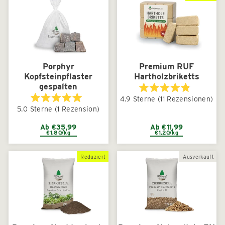
Porphyr
Premium RUF
Kopfsteinpflaster
Hartholzbriketts
gespalten
Mit
4.9
Sterne
(11 Rezensionen)
4.9
Mit
5.0
Sterne
(1 Rezension)
von
5.0
5
von
Sternen
5
Ab €35,99
Ab €11,99
bewertet
€1,80/kg
€1,20/kg
Sternen
bewertet
Reduziert
Ausverkauft