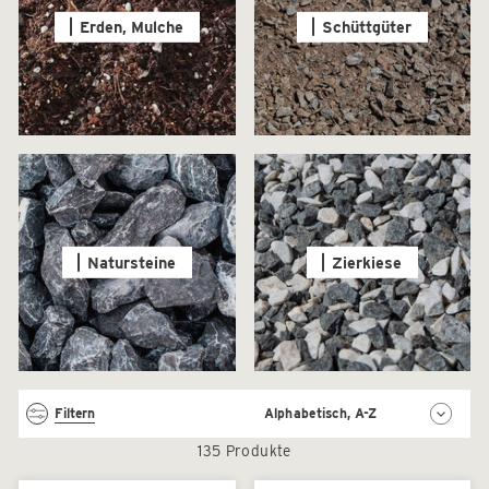
Erden, Mulche
Schüttgüter
Natursteine
Zierkiese
Sortieren
Filtern
135 Produkte