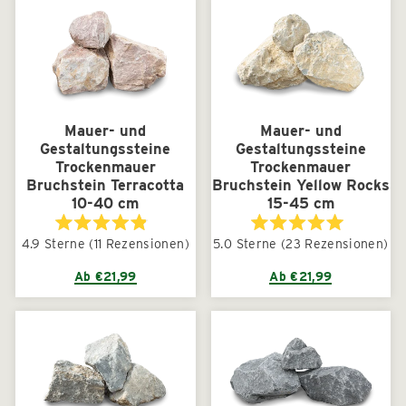
Mauer- und
Mauer- und
Gestaltungssteine
Gestaltungssteine
Trockenmauer
Trockenmauer
Bruchstein Terracotta
Bruchstein Yellow Rocks
10-40 cm
15-45 cm
Mit
Mit
4.9
Sterne
(11 Rezensionen)
5.0
Sterne
(23 Rezensionen)
4.9
5.0
von
von
5
5
Ab €21,99
Ab €21,99
Sternen
Sternen
bewertet
bewertet