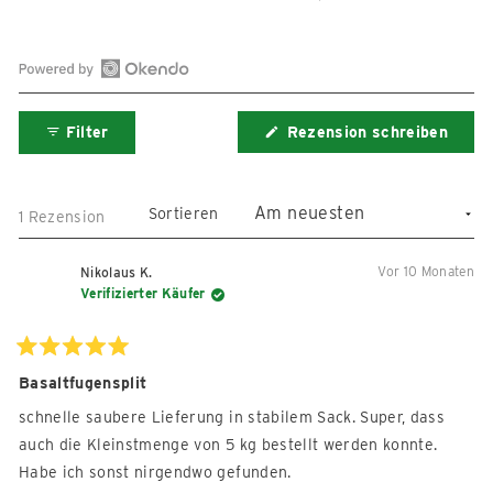
Okendo-
Bewertungen
Filter
Rezension schreiben
in
(Wird
in
einem
einem
neuen
neuen
Fenster
Fenster
Sortieren
Wird geladen...
1 Rezension
geöffnet)
öffnen
Vor 10 Monaten
Nikolaus K.
Verifizierter Käufer
Mit
5
Basaltfugensplit
von
5
schnelle saubere Lieferung in stabilem Sack. Super, dass
Sternen
bewertet
auch die Kleinstmenge von 5 kg bestellt werden konnte.
Habe ich sonst nirgendwo gefunden.