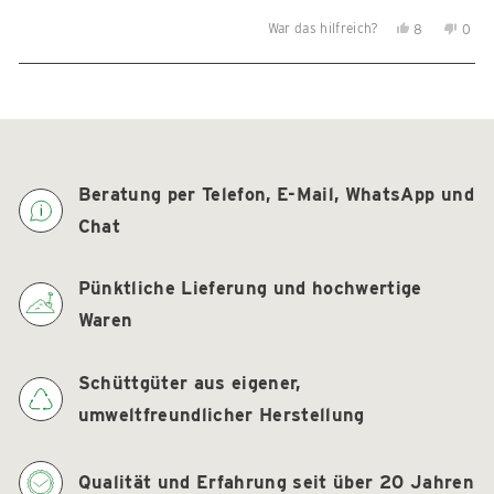
War das hilfreich?
Ja,
Nein,
8
0
diese
Personen
diese
Per
Rezension
stimmten
Reze
sti
Wird geladen...
von
mit
von
mit
Nikolaus
Ja
Nikol
Nein
K.
K.
war
war
hilfreich.
nicht
Beratung per Telefon, E-Mail, WhatsApp und
hilfre
Chat
Pünktliche Lieferung und hochwertige
Waren
Schüttgüter aus eigener,
umweltfreundlicher Herstellung
Qualität und Erfahrung seit über 20 Jahren