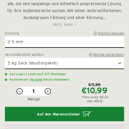
5
alle, die eine langlebige und ästhetisch ansprechende Lösung
zu
Sternen
für ihre Außenbereiche suchen. Mit seiner anthrazitfarbenen,
den
bewertet
Rezensionen
dunkelgrauen Färbung und einer Körnung...
zu
Mehr lesen >
scrollen
Körnung
Richtig messen
Versandeinheit
wählen
Menge berechnen
Auf Lager | Lieferzeit 5-7 Werktage
Kostenloser
Versand
Deutschlandweit
€11,99
€10,99
Normaler
Sonderpreis
−
+
Preis
Preis je
kg:
€2,20
Menge
inkl. MwSt.
Auf den Warenschieber