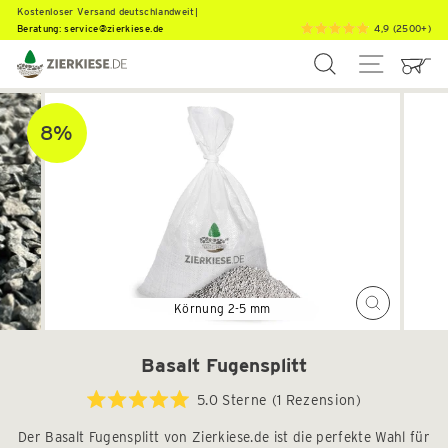
Direkt
K
o
s
t
e
n
l
o
s
e
r
V
e
r
s
a
n
d
|
Beratung:
service@zierkiese.de
4,9 (2500+)
zum
Inhalt
SUCHE
SEITEN
8%
Schließen
(Esc)
Basalt Fugensplitt
Klicken
5.0
Sterne
(1 Rezension)
Mit
Sie,
5.0
Der Basalt Fugensplitt von Zierkiese.de ist die perfekte Wahl für
um
von