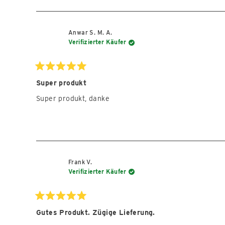
Anwar S. M. A.
Verifizierter Käufer
Mit
5
Super produkt
von
5
Super produkt, danke
Sternen
bewertet
Frank V.
Verifizierter Käufer
Mit
5
Gutes Produkt. Zügige Lieferung.
von