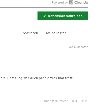
Okendo-
Bewertungen
Rezension schreiben
in
(Wird
in
einem
einem
neuen
neuen
Fenster
Fenster
Sortieren
geöffnet)
öffnen
Vor 4 Monaten
d die Lieferung war auch problemlos und trotz
War das hilfreich?
Ja,
Nein,
3
0