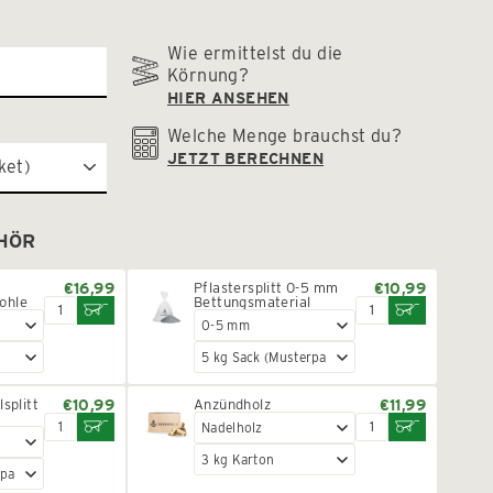
Wie ermittelst du die
Körnung?
HIER ANSEHEN
Welche Menge brauchst du?
JETZT BERECHNEN
HÖR
€16,99
Pflastersplitt 0-5 mm
€10,99
ohle
Bettungsmaterial
lsplitt
€10,99
Anzündholz
€11,99