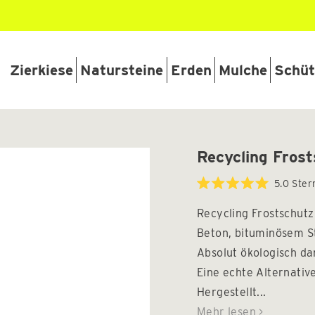
Zierkiese
Natursteine
Erden
Mulche
Schüt
Recycling Fros
5.0
Ster
Mit
5.0
Recycling Frostschut
von
5
Beton, bituminösem S
Sternen
bewertet
Absolut ökologisch d
Eine echte Alternati
Hergestellt...
Mehr lesen >