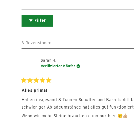
Filter
3 Rezensionen
Sarah H.
Verifizierter Käufer
Mit
5
Alles prima!
von
5
Haben insgesamt 8 Tonnen Schotter und Basaltsplitt be
Sternen
bewertet
schwieriger Abladeumstände hat alles gut funktioniert
Wenn wir mehr Steine brauchen dann nur hier 😊👍🏼