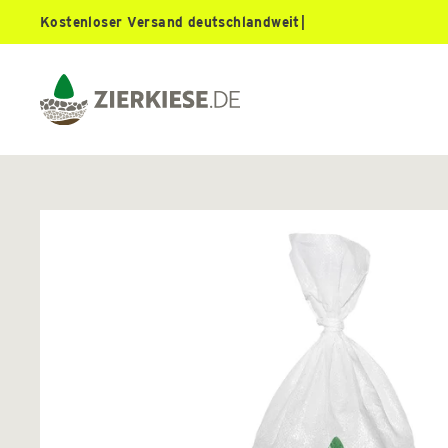
Direkt
K
o
s
t
e
n
l
o
s
e
r
V
e
r
s
a
n
d
d
e
u
t
s
c
h
l
a
n
d
w
e
i
t
|
zum
Inhalt