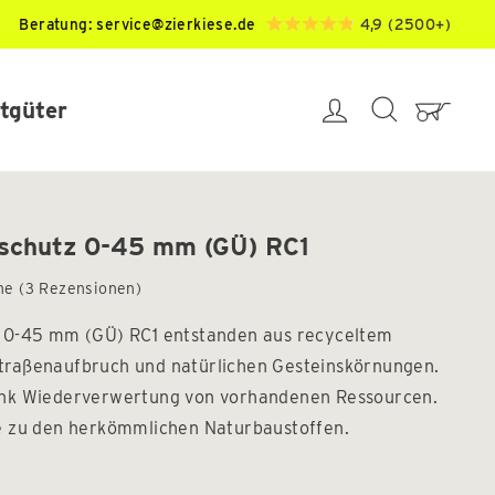
4,9 (2500+)
Beratung:
service@zierkiese.de
tgüter
EINLOGGEN
SUCHE
tschutz 0-45 mm (GÜ) RC1
Klicken
ne
(3 Rezensionen)
Sie,
z 0-45 mm (GÜ) RC1 entstanden aus recyceltem
um
zu
traßenaufbruch und natürlichen Gesteinskörnungen.
den
ank Wiederverwertung von vorhandenen Ressourcen.
Rezensionen
ve zu den herkömmlichen Naturbaustoffen.
zu
scrollen