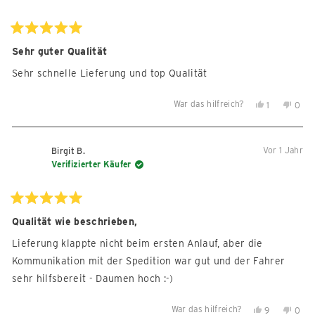
Mit
5
Sehr guter Qualität
von
5
Sehr schnelle Lieferung und top Qualität
Sternen
bewertet
War das hilfreich?
Ja,
Nein,
1
0
diese
Person
diese
Per
Rezension
stimmte
Reze
sti
von
mit
von
mit
Vor 1 Jahr
Birgit B.
Helene
Ja
Hele
Nein
Verifizierter Käufer
S.
S.
war
war
hilfreich.
nicht
Mit
5
Qualität wie beschrieben,
hilfre
von
5
Lieferung klappte nicht beim ersten Anlauf, aber die
Sternen
bewertet
Kommunikation mit der Spedition war gut und der Fahrer
sehr hilfsbereit - Daumen hoch :-)
War das hilfreich?
Ja,
Nein,
9
0