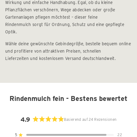
Wirkung und einfache Handhabung. Egal, ob du kleine
Pflanzflächen verschönern, Wege abdecken oder große
Gartenanlagen pflegen möchtest – dieser feine
Rindenmulch sorgt für Ordnung, Schutz und eine gepflegte
Optik.
Wähle deine gewünschte Gebindegröße, bestelle bequem online
und profitiere von attraktiven Preisen, schnellen
Lieferzeiten und kostenlosem Versand deutschlandweit.
Rindenmulch fein - Bestens bewertet
4.9
Basierend auf 24 Rezensionen
Mit
4.9
5
22
Mit von 5 Sternen bewertet