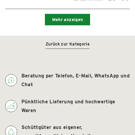
diese
Personen
diese
Per
Rezension
stimmten
Reze
sti
Wird geladen...
von
mit
von
mit
Mehr anzeigen
Elke
Ja
Elke
Nein
M.
M.
war
war
hilfreich.
nicht
Zurück zur Kategorie
hilfre
Beratung per Telefon, E-Mail, WhatsApp und
Chat
Pünktliche Lieferung und hochwertige
Waren
Schüttgüter aus eigener,