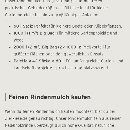
Unser Rindenmulch fein (0–20 mm) ist in mehreren
praktischen Gebindegrößen erhältlich – ideal für kleine
Gartenbereiche bis hin zu großflächigen Anlagen:
60 l Sack:
Perfekt für kleinere Beete oder Kübelpflanzen.
1000 l (1 m³) Big Bag:
Für mittlere Gartenprojekte und
Wege.
2000 l (2 m³) Big Bag (2× 1000 l):
Preisvorteil für
größere Flächen oder den gewerblichen Einsatz.
Palette à 42 Säcke × 60 l:
Für umfangreiche Garten- und
Landschaftsprojekte – praktisch und platzsparend.
Feinen Rindenmulch kaufen
Wenn du feinen Rindenmulch kaufen möchtest, bist du bei
Zierkiese.de genau richtig. Unser Rindenmulch fein aus reiner
Nadelholzrinde überzeugt durch hohe Qualität, natürliche