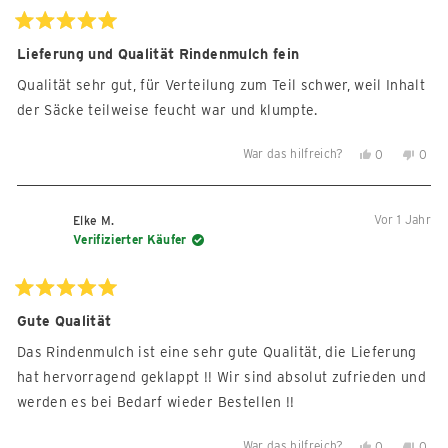
war
war
hilfreich.
nicht
Mit
5
Lieferung und Qualität Rindenmulch fein
hilfre
von
5
Qualität sehr gut, für Verteilung zum Teil schwer, weil Inhalt
Sternen
bewertet
der Säcke teilweise feucht war und klumpte.
War das hilfreich?
Ja,
Nein,
0
0
diese
Personen
diese
Per
Rezension
stimmten
Reze
sti
von
mit
von
mit
Vor 1 Jahr
Elke M.
Christiane
Ja
Chris
Nein
Verifizierter Käufer
H.
H.
war
war
hilfreich.
nicht
Mit
5
Gute Qualität
hilfre
von
5
Das Rindenmulch ist eine sehr gute Qualität, die Lieferung
Sternen
bewertet
hat hervorragend geklappt !! Wir sind absolut zufrieden und
werden es bei Bedarf wieder Bestellen !!
War das hilfreich?
Ja,
Nein,
0
0