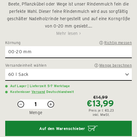
5
Beete, Pflanzkübel oder Wege ist unser Rindenmulch fein die
zu
Sternen
perfekte Wahl. Dieser feine Rindenmulch wird aus sorgfältig
den
bewertet
Rezension
geschälter Nadelholzrinde hergestellt und auf eine Korngröße
zu
von 0–20 mm gesiebt....
scrollen
Mehr lesen >
Körnung
Richtig messen
Versandeinheit
wählen
Menge berechnen
Auf Lager | Lieferzeit 5-7 Werktage
Kostenloser
Versand
Deutschlandweit
€14,99
€13,99
Normaler
Sonderpreis
−
+
Preis
Preis je
l:
€0,23
Menge
inkl. MwSt.
Auf den Warenschieber