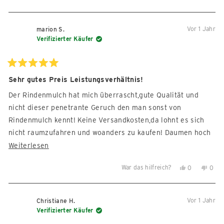
diese
Personen
diese
Per
Rezension
stimmten
Reze
sti
von
mit
von
mit
Vor 1 Jahr
marion S.
Birgit
Ja
Birgi
Nein
Verifizierter Käufer
B.
B.
war
war
hilfreich.
nicht
Mit
5
Sehr gutes Preis Leistungsverhältnis!
hilfre
von
5
Der Rindenmulch hat mich überrascht,gute Qualität und
Sternen
bewertet
nicht dieser penetrante Geruch den man sonst von
Rindenmulch kennt! Keine Versandkosten,da lohnt es sich
nicht raumzufahren und woanders zu kaufen! Daumen hoch
und absolute Kaufempfehlung!
Mehr
Weiterlesen
über
War das hilfreich?
Ja,
Nein,
0
0
diese
diese
Personen
diese
Per
Rezension
Rezension
stimmten
Reze
sti
lesen
von
mit
von
mit
Vor 1 Jahr
Christiane H.
marion
Ja
mari
Nein
Verifizierter Käufer
S.
S.