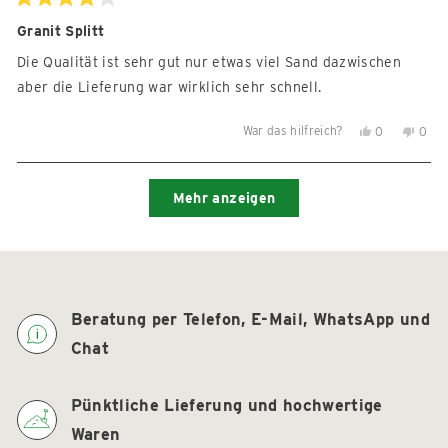
hilfreich.
nicht
Mit
4
Granit Splitt
hilfre
von
5
Die Qualität ist sehr gut nur etwas viel Sand dazwischen
Sternen
bewertet
aber die Lieferung war wirklich sehr schnell.
War das hilfreich?
Ja,
Nein,
0
0
diese
Personen
diese
Per
Rezension
stimmten
Reze
sti
Wird geladen...
von
mit
von
mit
Mehr anzeigen
Dirk
Ja
Dirk
Nein
T.
T.
war
war
hilfreich.
nicht
hilfre
Beratung per Telefon, E-Mail, WhatsApp und
Chat
Pünktliche Lieferung und hochwertige
Waren