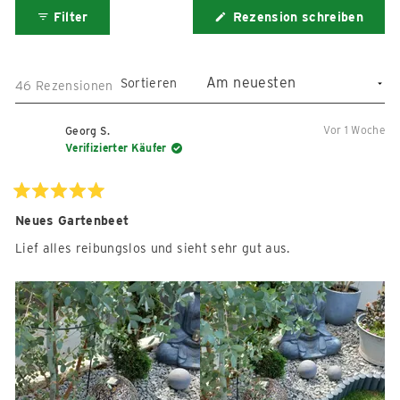
Bewertungen
Filter
Rezension schreiben
in
(Wird
in
einem
einem
neuen
neuen
Fenster
Fenster
Sortieren
Wird geladen...
46 Rezensionen
geöffnet)
öffnen
Vor 1 Woche
Georg S.
Verifizierter Käufer
Mit
5
Neues Gartenbeet
von
5
Lief alles reibungslos und sieht sehr gut aus.
Sternen
bewertet