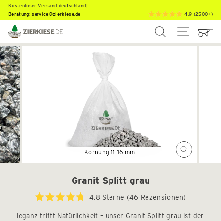
Direkt
K
o
s
t
e
n
l
o
s
|
Beratung:
service@zierkiese.de
4,9 (2500+)
zum
Inhalt
SUCHE
SEITEN
Schließen
(Esc)
Granit Splitt grau
Klicken
4.8
Sterne
(46 Rezensionen)
Mit
Sie,
4.8
leganz trifft Natürlichkeit – unser Granit Splitt grau ist der
um
von