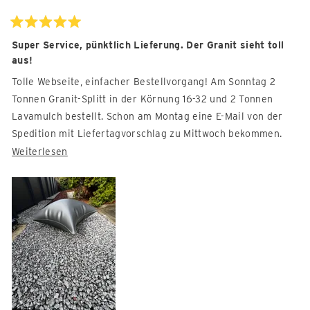
P.
P.
war
war
hilfreich.
nicht
Mit
5
Super Service, pünktlich Lieferung. Der Granit sieht toll
hilfre
von
aus!
5
Sternen
bewertet
Tolle Webseite, einfacher Bestellvorgang! Am Sonntag 2
Tonnen Granit-Splitt in der Körnung 16-32 und 2 Tonnen
Lavamulch bestellt. Schon am Montag eine E-Mail von der
Spedition mit Liefertagvorschlag zu Mittwoch bekommen.
Den Liefertag konnten wir per E-Mail verschieben bzw. neu
Mehr
Weiterlesen
bestimmen. Die Anlieferung am Freitag hat super
über
funktioniert! Besser geht es nicht!
diese
Rezension
Der Granit Splitt ist genauso wie wir den erwarten heben.
lesen
Die Körnung ist so groß wie angegeben bzw. noch größer,
was für unseren Zwecke genau richtig war. Die Farbe der
Steine sind in einem schönen dunkelgrau, grau-weiß mit
ganz wenig ins rötlich gehende Steinchen dazwischen. Wenn
es geregnet hat, kommt dieser Farbspiel richtig schön zur
Geltung. Bei Trockenheit hat man eine harmonische grau-