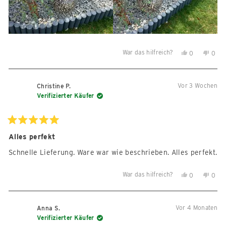
War das hilfreich?
Ja,
Nein,
0
0
diese
Personen
diese
Per
Rezension
stimmten
Reze
sti
von
mit
von
mit
Vor 3 Wochen
Christine P.
Georg
Ja
Geor
Nein
Verifizierter Käufer
S.
S.
war
war
hilfreich.
nicht
Mit
5
Alles perfekt
hilfre
von
5
Schnelle Lieferung. Ware war wie beschrieben. Alles perfekt.
Sternen
bewertet
War das hilfreich?
Ja,
Nein,
0
0
diese
Personen
diese
Per
Rezension
stimmten
Reze
sti
von
mit
von
mit
Vor 4 Monaten
Anna S.
Christine
Ja
Chris
Nein
Verifizierter Käufer