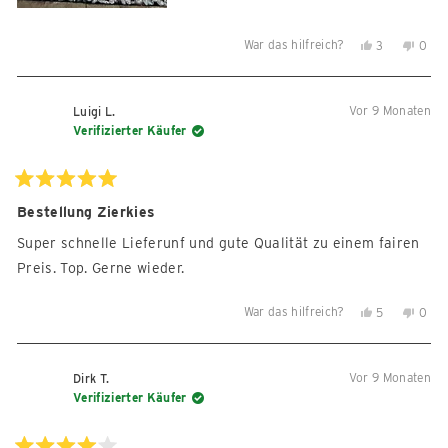
weiße Fläche. Ich kann den Anbieter und die Ware
War das hilfreich?
Ja,
Nein,
3
0
ausnahmslos empfehlen
diese
Personen
diese
Per
Rezension
stimmten
Reze
sti
von
mit
von
mit
Vor 9 Monaten
Luigi L.
Anna
Ja
Anna
Nein
Verifizierter Käufer
S.
S.
war
war
hilfreich.
nicht
Mit
5
Bestellung Zierkies
hilfre
von
5
Super schnelle Lieferunf und gute Qualität zu einem fairen
Sternen
bewertet
Preis. Top. Gerne wieder.
War das hilfreich?
Ja,
Nein,
5
0
diese
Personen
diese
Per
Rezension
stimmten
Reze
sti
von
mit
von
mit
Vor 9 Monaten
Dirk T.
Luigi
Ja
Luigi
Nein
Verifizierter Käufer
L.
L.
war
war