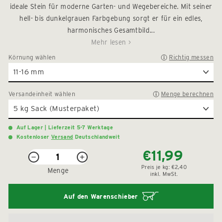
5
ideale Stein für moderne Garten- und Wegebereiche. Mit seiner
zu
Sternen
hell- bis dunkelgrauen Farbgebung sorgt er für ein edles,
den
bewertet
Rezension
harmonisches Gesamtbild...
zu
Mehr lesen >
scrollen
Körnung
wählen
Richtig messen
Versandeinheit
wählen
Menge berechnen
Auf Lager | Lieferzeit 5-7 Werktage
Kostenloser
Versand
Deutschlandweit
€11,99
Normaler
Sonderpreis
−
+
Preis
Preis je
kg:
€2,40
Menge
inkl. MwSt.
Auf den Warenschieber