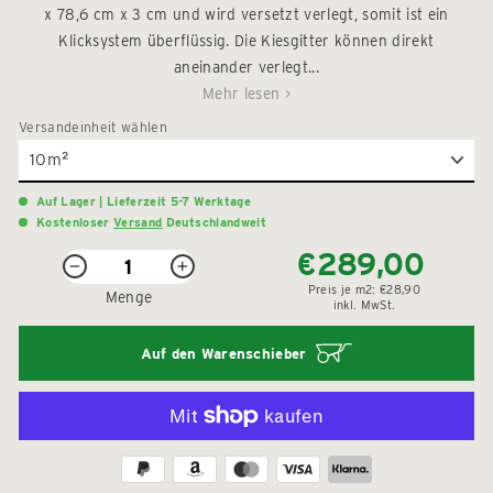
5
x 78,6 cm x 3 cm und wird versetzt verlegt, somit ist ein
zu
Sternen
Klicksystem überflüssig. Die Kiesgitter können direkt
den
bewertet
Rezension
aneinander verlegt...
zu
Mehr lesen >
scrollen
Versandeinheit
wählen
Auf Lager | Lieferzeit 5-7 Werktage
Kostenloser
Versand
Deutschlandweit
€289,00
Normaler
−
+
Preis
Preis je
m2:
€28,90
Menge
inkl. MwSt.
Auf den Warenschieber