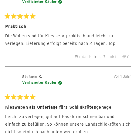
Annegreth
Ja
Anne
Nein
Verifizierter Käufer
A.
A.
war
war
hilfreich.
nicht
Mit
5
Praktisch
hilfre
von
5
Die Waben sind für Kies sehr praktisch und leicht zu
Sternen
bewertet
verlegen. Lieferung erfolgt bereits nach 2 Tagen. Top!
War das hilfreich?
Ja,
Nein,
1
0
diese
Person
diese
Per
Rezension
stimmte
Reze
sti
von
mit
von
mit
Vor 1 Jahr
Stefanie K.
Heidi
Ja
Heidi
Nein
Verifizierter Käufer
B.
B.
war
war
hilfreich.
nicht
Mit
5
Kieswaben als Unterlage fürs Schildkrötengehege
hilfre
von
5
Leicht zu verlegen, gut auf Passform schneidbar und
Sternen
bewertet
einfach zu befüllen. So können unsere Landschildkröten sich
nicht so einfach nach unten weg graben.