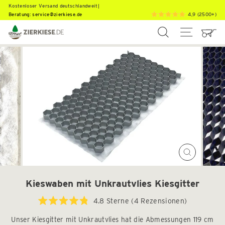
Direkt
K
o
s
t
e
n
l
o
s
e
r
V
e
r
s
a
n
d
d
|
Beratung:
service@zierkiese.de
4,9 (2500+)
zum
Inhalt
SUCHE
SEITEN
Schließen
(Esc)
Kieswaben mit Unkrautvlies Kiesgitter
Klicken
4.8
Sterne
(4 Rezensionen)
Mit
Sie,
4.8
Unser Kiesgitter mit Unkrautvlies hat die Abmessungen 119 cm
um
von