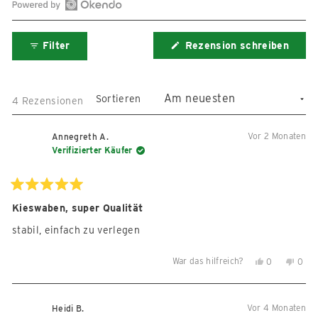
Okendo-
Bewertungen
Filter
Rezension schreiben
in
(Wird
in
einem
einem
neuen
neuen
Fenster
Fenster
Sortieren
Wird geladen...
4 Rezensionen
geöffnet)
öffnen
Vor 2 Monaten
Annegreth A.
Verifizierter Käufer
Mit
5
Kieswaben, super Qualität
von
5
stabil, einfach zu verlegen
Sternen
bewertet
War das hilfreich?
Ja,
Nein,
0
0
diese
Personen
diese
Per
Rezension
stimmten
Reze
sti
von
mit
von
mit
Vor 4 Monaten
Heidi B.